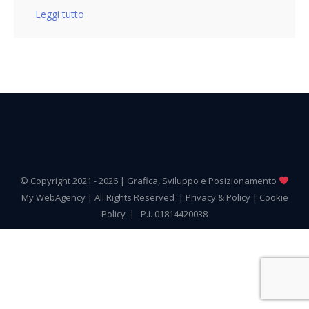
Leggi tutto
© Copyright 2021 -
2026 | Grafica, Sviluppo e Posizionamento
My WebAgency
| All Rights Reserved |
Privacy & Policy
|
Cookie
Policy
| P.I. 01814420038